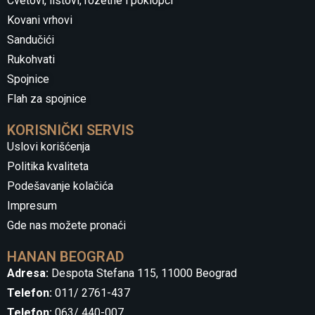
Cvetovi, listovi, rozetne i poklopci
Kovani vrhovi
Sandučići
Rukohvati
Spojnice
Flah za spojnice
KORISNIČKI SERVIS
Uslovi korišćenja
Politika kvaliteta
Podešavanje kolačića
Impresum
Gde nas možete pronaći
HANAN BEOGRAD
Adresa:
Despota Stefana 115, 11000 Beograd
Telefon:
011/ 2761-437
Telefon:
063/ 440-007