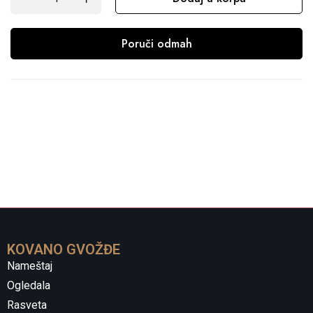
Poruči odmah
KOVANO GVOŽĐE
Nameštaj
Ogledala
Rasveta