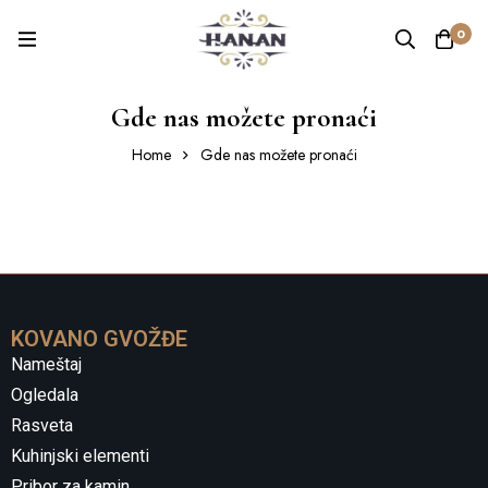
0
Gde nas možete pronaći
Home
Gde nas možete pronaći
KOVANO GVOŽĐE
Nameštaj
Ogledala
Rasveta
Kuhinjski elementi
Pribor za kamin