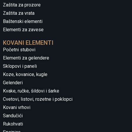
Zaštita za prozore
Zaštita za vrata
Baštenski elementi
Elementi za zavese
KOVANI ELEMENTI
Početni stubovi
Elementi za gelendere
Sklopovi i paneli
Koze, kovanice, kugle
Gelenderi
Kvake, ručke, šildovi i šarke
Cvetovi, listovi, rozetne i poklopci
Kovani vrhovi
Sandučići
Rukohvati