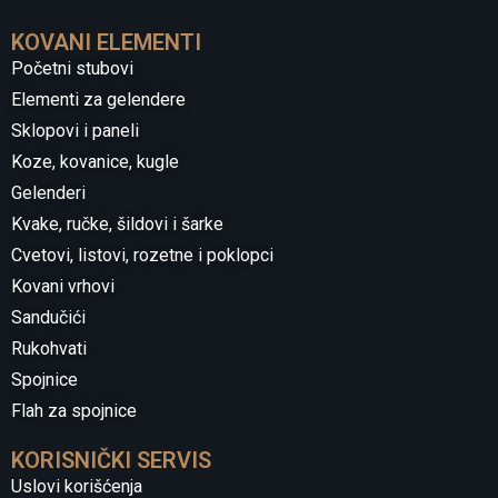
KOVANI ELEMENTI
Početni stubovi
Elementi za gelendere
Sklopovi i paneli
Koze, kovanice, kugle
Gelenderi
Kvake, ručke, šildovi i šarke
Cvetovi, listovi, rozetne i poklopci
Kovani vrhovi
Sandučići
Rukohvati
Spojnice
Flah za spojnice
KORISNIČKI SERVIS
Uslovi korišćenja