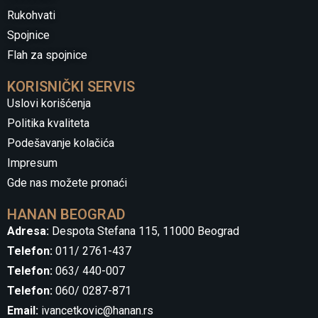
Rukohvati
Spojnice
Flah za spojnice
KORISNIČKI SERVIS
Uslovi korišćenja
Politika kvaliteta
Podešavanje kolačića
Impresum
Gde nas možete pronaći
HANAN BEOGRAD
Adresa:
Despota Stefana 115, 11000 Beograd
Telefon:
011/ 2761-437
Telefon:
063/ 440-007
Telefon:
060/ 0287-871
Email:
ivancetkovic@hanan.rs