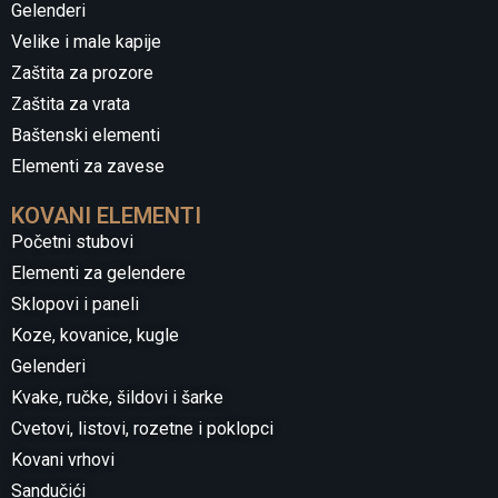
Gelenderi
Velike i male kapije
Zaštita za prozore
Zaštita za vrata
Baštenski elementi
Elementi za zavese
KOVANI ELEMENTI
Početni stubovi
Elementi za gelendere
Sklopovi i paneli
Koze, kovanice, kugle
Gelenderi
Kvake, ručke, šildovi i šarke
Cvetovi, listovi, rozetne i poklopci
Kovani vrhovi
Sandučići