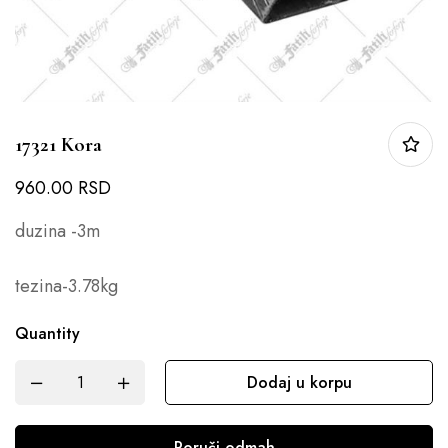
17321 Kora
960.00
RSD
duzina -3m
tezina-3.78kg
Quantity
Dodaj u korpu
Poruči odmah