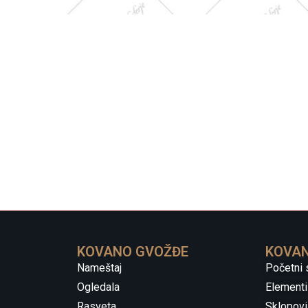
KOVANO GVOŽĐE
KOVAN
Nameštaj
Početni 
Ogledala
Elementi
Rasveta
Sklopovi 