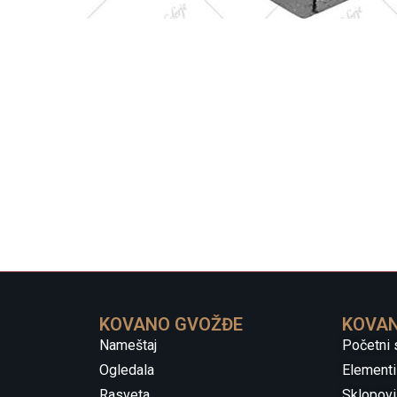
KOVANO GVOŽĐE
KOVAN
Nameštaj
Početni 
Ogledala
Elementi
Rasveta
Sklopovi 