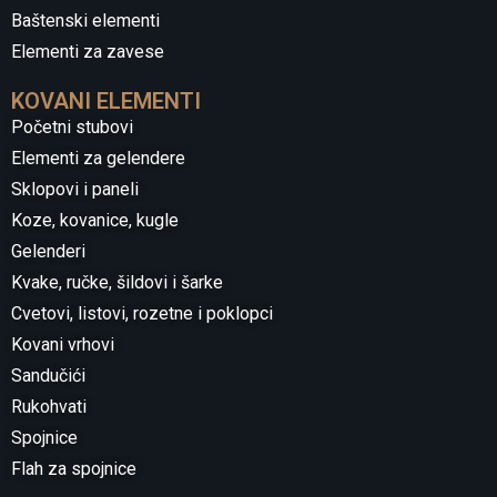
Baštenski elementi
Elementi za zavese
KOVANI ELEMENTI
Početni stubovi
Elementi za gelendere
Sklopovi i paneli
Koze, kovanice, kugle
Gelenderi
Kvake, ručke, šildovi i šarke
Cvetovi, listovi, rozetne i poklopci
Kovani vrhovi
Sandučići
Rukohvati
Spojnice
Flah za spojnice