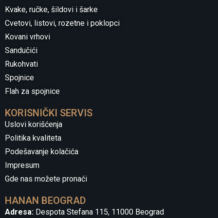
Kvake, ručke, šildovi i šarke
Cvetovi, listovi, rozetne i poklopci
Kovani vrhovi
Sandučići
Rukohvati
Spojnice
Flah za spojnice
KORISNIČKI SERVIS
Uslovi korišćenja
Politika kvaliteta
Podešavanje kolačića
Impresum
Gde nas možete pronaći
HANAN BEOGRAD
Adresa:
Despota Stefana 115, 11000 Beograd