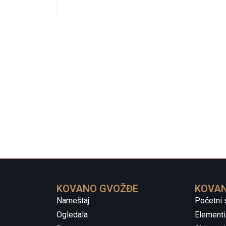
KOVANO GVOŽĐE
KOVAN
Nameštaj
Početni 
Ogledala
Elementi