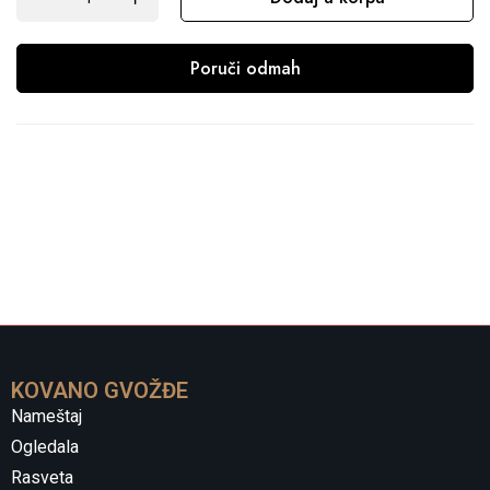
Poruči odmah
KOVANO GVOŽĐE
Nameštaj
Ogledala
Rasveta