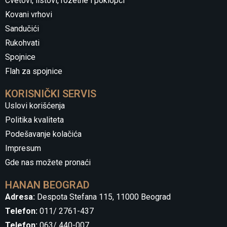
Cvetovi, listovi, rozetne i poklopci
Kovani vrhovi
Sandučići
Rukohvati
Spojnice
Flah za spojnice
KORISNIČKI SERVIS
Uslovi korišćenja
Politika kvaliteta
Podešavanje kolačića
Impresum
Gde nas možete pronaći
HANAN BEOGRAD
Adresa:
Despota Stefana 115, 11000 Beograd
Telefon:
011/ 2761-437
Telefon:
063/ 440-007