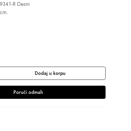
 19341-R Desni
 cm.
Dodaj u korpu
Poruči odmah