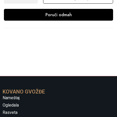
Poruči odmah
KOVANO GVOŽĐE
Nameštaj
Ogledala
Rasveta