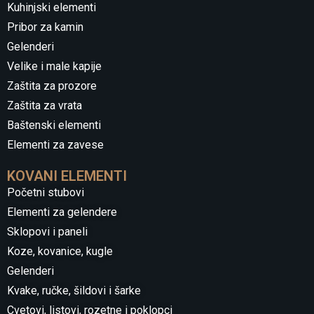
Kuhinjski elementi
Pribor za kamin
Gelenderi
Velike i male kapije
Zaštita za prozore
Zaštita za vrata
Baštenski elementi
Elementi za zavese
KOVANI ELEMENTI
Početni stubovi
Elementi za gelendere
Sklopovi i paneli
Koze, kovanice, kugle
Gelenderi
Kvake, ručke, šildovi i šarke
Cvetovi, listovi, rozetne i poklopci