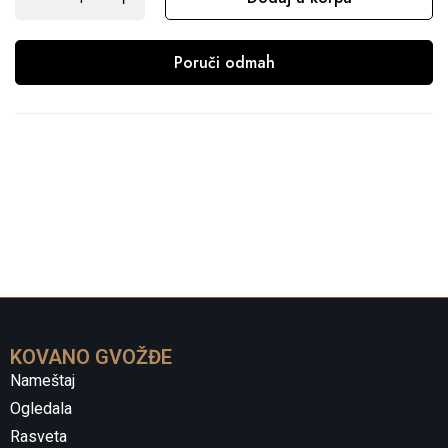
Poruči odmah
KOVANO GVOŽĐE
Nameštaj
Ogledala
Rasveta