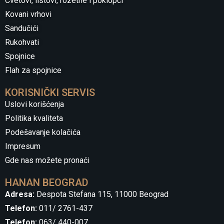
Cvetovi, listovi, rozetne i poklopci
Kovani vrhovi
Sandučići
Rukohvati
Spojnice
Flah za spojnice
KORISNIČKI SERVIS
Uslovi korišćenja
Politika kvaliteta
Podešavanje kolačića
Impresum
Gde nas možete pronaći
HANAN BEOGRAD
Adresa:
Despota Stefana 115, 11000 Beograd
Telefon:
011/ 2761-437
Telefon:
063/ 440-007