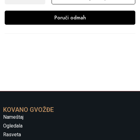
Poruči odmah
KOVANO GVOŽĐE
Nameštaj
Ogledala
Rasveta