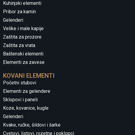
Kuhinjski elementi
Pribor za kamin
Gelenderi
Velike i male kapije
Zaštita za prozore
Zaštita za vrata
Baštenski elementi
Elementi za zavese
KOVANI ELEMENTI
Početni stubovi
Elementi za gelendere
Sklopovi i paneli
Koze, kovanice, kugle
Gelenderi
Kvake, ručke, šildovi i šarke
Cvetovi, listovi, rozetne i poklopci