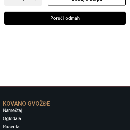
Poruči odmah
KOVANO GVOŽĐE
Nameštaj
Ogledala
Rasveta