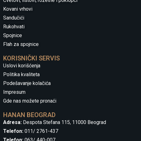
Cvetovi, listovi, rozetne i poklopci
Kovani vrhovi
Sandučići
Rukohvati
Spojnice
Flah za spojnice
KORISNIČKI SERVIS
Uslovi korišćenja
Politika kvaliteta
Podešavanje kolačića
Impresum
Gde nas možete pronaći
HANAN BEOGRAD
Adresa:
Despota Stefana 115, 11000 Beograd
Telefon:
011/ 2761-437
Telefon:
063/ 440-007