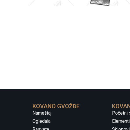
KOVANO GVOŽĐE
KOVAN
Nameštaj
Početni 
Ogledala
Elementi
Rasveta
Sklopovi 