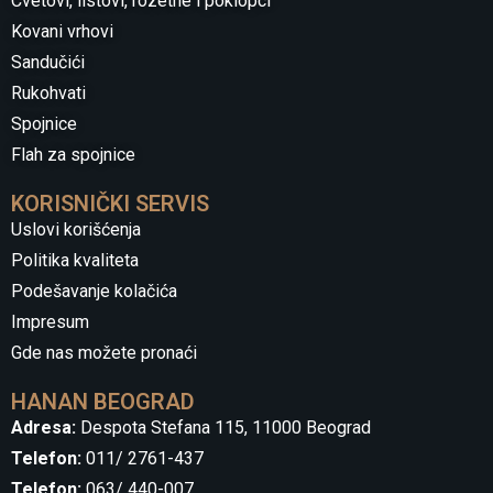
Cvetovi, listovi, rozetne i poklopci
Kovani vrhovi
Sandučići
Rukohvati
Spojnice
Flah za spojnice
KORISNIČKI SERVIS
Uslovi korišćenja
Politika kvaliteta
Podešavanje kolačića
Impresum
Gde nas možete pronaći
HANAN BEOGRAD
Adresa:
Despota Stefana 115, 11000 Beograd
Telefon:
011/ 2761-437
Telefon:
063/ 440-007