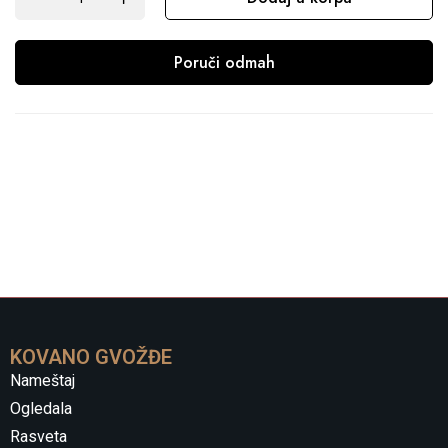
Poruči odmah
KOVANO GVOŽĐE
Nameštaj
Ogledala
Rasveta