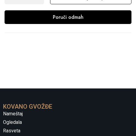
Poruči odmah
KOVANO GVOŽĐE
Nameštaj
Ogledala
Rasveta