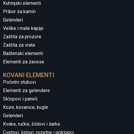
Kuhinjski elementi
Pribor za kamin
Gelenderi
Velike i male kapije
Zaštita za prozore
Zaštita za vrata
Baštenski elementi
Elementi za zavese
KOVANI ELEMENTI
Početni stubovi
Elementi za gelendere
Sklopovi i paneli
Koze, kovanice, kugle
Gelenderi
Kvake, ručke, šildovi i šarke
Cvetovi, listovi, rozetne i poklopci