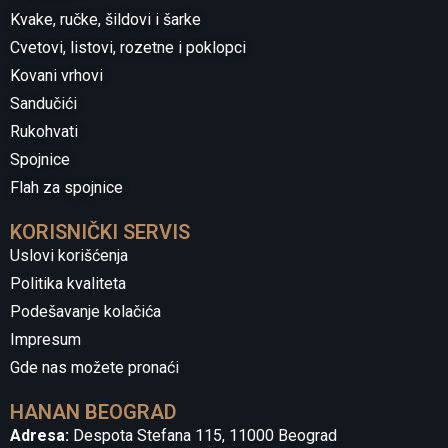
Kvake, ručke, šildovi i šarke
Cvetovi, listovi, rozetne i poklopci
Kovani vrhovi
Sandučići
Rukohvati
Spojnice
Flah za spojnice
KORISNIČKI SERVIS
Uslovi korišćenja
Politika kvaliteta
Podešavanje kolačića
Impresum
Gde nas možete pronaći
HANAN BEOGRAD
Adresa:
Despota Stefana 115, 11000 Beograd