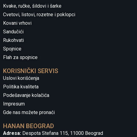
Kvake, ručke, šildovi i šarke
Cvetovi, listovi, rozetne i poklopci
Kovani vrhovi
Sandučići
Rukohvati
Spojnice
Flah za spojnice
KORISNIČKI SERVIS
Uslovi korišćenja
Politika kvaliteta
Podešavanje kolačića
Impresum
Gde nas možete pronaći
HANAN BEOGRAD
Adresa:
Despota Stefana 115, 11000 Beograd