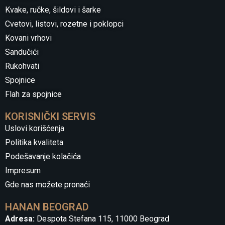
Kvake, ručke, šildovi i šarke
Cvetovi, listovi, rozetne i poklopci
Kovani vrhovi
Sandučići
Rukohvati
Spojnice
Flah za spojnice
KORISNIČKI SERVIS
Uslovi korišćenja
Politika kvaliteta
Podešavanje kolačića
Impresum
Gde nas možete pronaći
HANAN BEOGRAD
Adresa:
Despota Stefana 115, 11000 Beograd